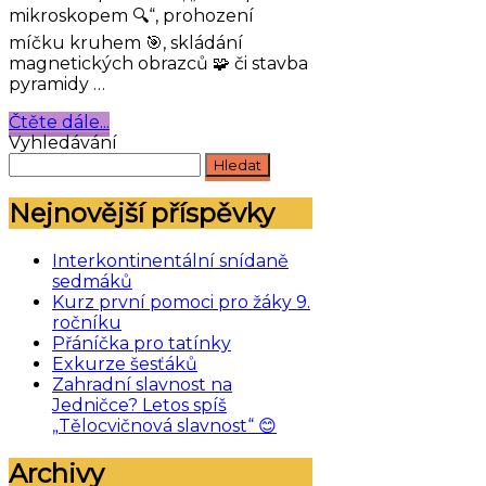
mikroskopem 🔍“, prohození
míčku kruhem 🎯, skládání
magnetických obrazců 🧩 či stavba
pyramidy …
Čtěte dále...
Vyhledávání
Nejnovější příspěvky
Interkontinentální snídaně
sedmáků
Kurz první pomoci pro žáky 9.
ročníku
Přáníčka pro tatínky
Exkurze šesťáků
Zahradní slavnost na
Jedničce? Letos spíš
„Tělocvičnová slavnost“ 😊
Archivy