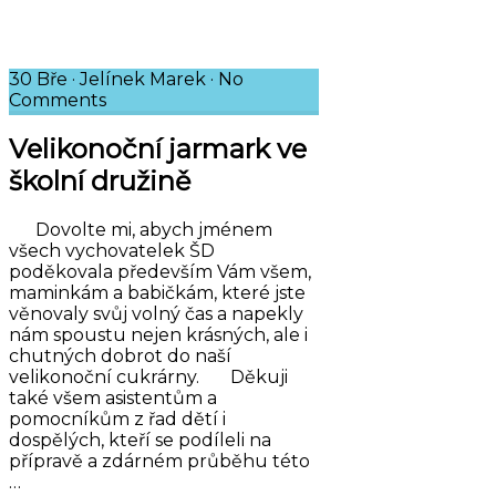
30 Bře
·
Jelínek Marek
·
No
Comments
Velikonoční jarmark ve
školní družině
Dovolte mi, abych jménem
všech vychovatelek ŠD
poděkovala především Vám všem,
maminkám a babičkám, které jste
věnovaly svůj volný čas a napekly
nám spoustu nejen krásných, ale i
chutných dobrot do naší
velikonoční cukrárny. Děkuji
také všem asistentům a
pomocníkům z řad dětí i
dospělých, kteří se podíleli na
přípravě a zdárném průběhu této
…