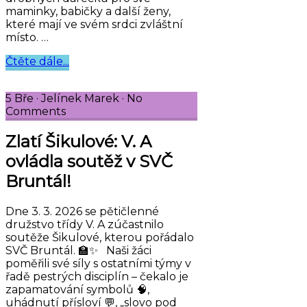
maminky, babičky a další ženy,
které mají ve svém srdci zvláštní
místo. …
Čtěte dále...
5 Bře
·
Jelínek Marek
·
No
Comments
Zlatí Šikulové: V. A
ovládla soutěž v SVČ
Bruntál!
Dne 3. 3. 2026 se pětičlenné
družstvo třídy V. A zúčastnilo
soutěže Šikulové, kterou pořádalo
SVČ Bruntál. 🏫✨ Naši žáci
poměřili své síly s ostatními týmy v
řadě pestrých disciplín – čekalo je
zapamatování symbolů 🧠,
uhádnutí přísloví 💬, „slovo pod