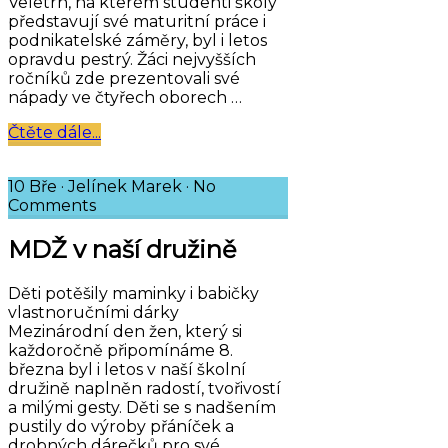
Veletrh, na kterém studenti školy
představují své maturitní práce i
podnikatelské záměry, byl i letos
opravdu pestrý. Žáci nejvyšších
ročníků zde prezentovali své
nápady ve čtyřech oborech …
Čtěte dále...
10 Bře
·
Jelínek Marek
·
No
Comments
MDŽ v naší družině
Děti potěšily maminky i babičky
vlastnoručními dárky
Mezinárodní den žen, který si
každoročně připomínáme 8.
března byl i letos v naší školní
družině naplněn radostí, tvořivostí
a milými gesty. Děti se s nadšením
pustily do výroby přáníček a
drobných dárečků pro své