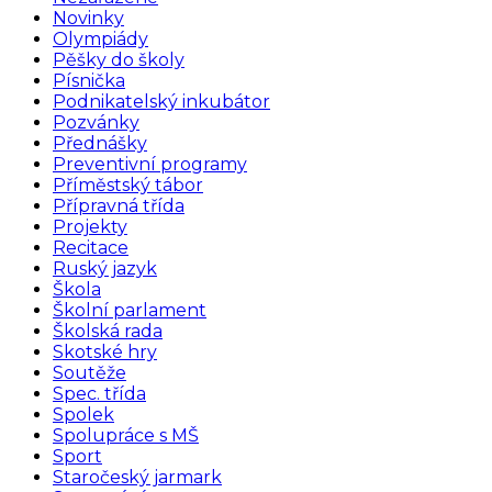
Novinky
Olympiády
Pěšky do školy
Písnička
Podnikatelský inkubátor
Pozvánky
Přednášky
Preventivní programy
Příměstský tábor
Přípravná třída
Projekty
Recitace
Ruský jazyk
Škola
Školní parlament
Školská rada
Skotské hry
Soutěže
Spec. třída
Spolek
Spolupráce s MŠ
Sport
Staročeský jarmark