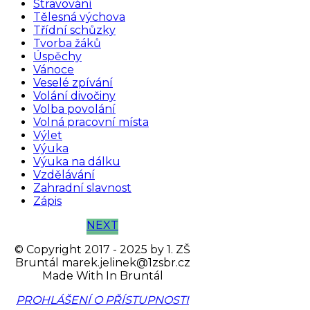
Stravování
Tělesná výchova
Třídní schůzky
Tvorba žáků
Úspěchy
Vánoce
Veselé zpívání
Volání divočiny
Volba povolání
Volná pracovní místa
Výlet
Výuka
Výuka na dálku
Vzdělávání
Zahradní slavnost
Zápis
NEXT
© Copyright 2017 - 2025 by
1. ZŠ
Bruntál
marek.jelinek@1zsbr.cz
Made With
In Bruntál
PROHLÁŠENÍ O PŘÍSTUPNOSTI