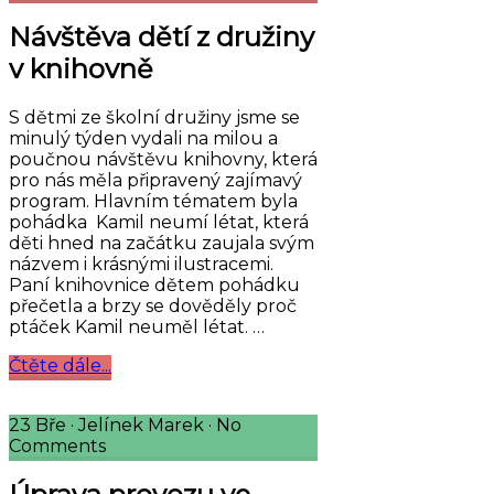
Návštěva dětí z družiny
v knihovně
S dětmi ze školní družiny jsme se
minulý týden vydali na milou a
poučnou návštěvu knihovny, která
pro nás měla připravený zajímavý
program. Hlavním tématem byla
pohádka Kamil neumí létat, která
děti hned na začátku zaujala svým
názvem i krásnými ilustracemi.
Paní knihovnice dětem pohádku
přečetla a brzy se dověděly proč
ptáček Kamil neuměl létat. …
Čtěte dále...
23 Bře
·
Jelínek Marek
·
No
Comments