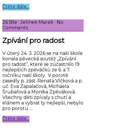
Čtěte dále...
26 Bře
·
Jelínek Marek
·
No
Comments
Zpívání pro radost
V úterý 24. 3. 2026 se na naší škole
konala pěvecká soutěž „Zpívání
pro radost“, které se zúčastnilo 19
nejlepších zpěváčků ze 6. a 7.
ročníku naší školy. V porotě
zasedly p. zást. Renata Vlčková a p.
uč. Eva Zapalačová, Michaela
Šrubařová a Monika Zpěváková.
Všechny děti zpívaly s chutí a
elánem a vybrat ty nejlepší, nebylo
pro porotu …
Čtěte dále...