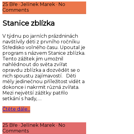
25 Bře
·
Jelínek Marek
·
No
Comments
Stanice zblízka
V týdnu po jarních prázdninách
navštívily děti z prvního ročníku
Středisko volného času. Upoutal je
program s názvem Stanice zblízka.
Tento zážitek jim umožnil
nahlédnout do světa zvířat
opravdu zblízka a dozvědět se o
nich spoustu zajímavostí. Děti
měly jedinečnou příležitost vidět a
dokonce i nakrmit různá zvířata.
Mezi největší zážitky patřilo
setkání s hady, …
Čtěte dále...
25 Bře
·
Jelínek Marek
·
No
Comments