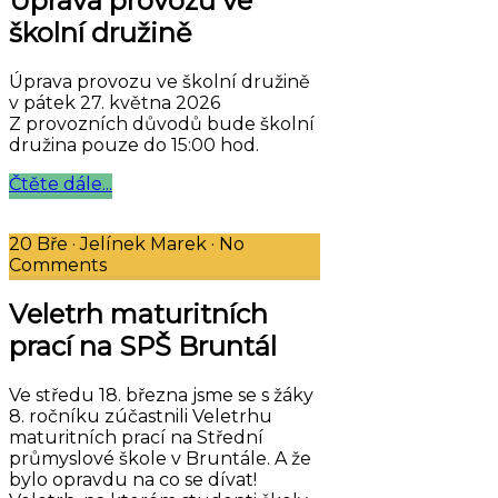
Úprava provozu ve
školní družině
Úprava provozu ve školní družině
v pátek 27. května 2026
Z provozních důvodů bude školní
družina pouze do 15:00 hod.
Čtěte dále...
20 Bře
·
Jelínek Marek
·
No
Comments
Veletrh maturitních
prací na SPŠ Bruntál
Ve středu 18. března jsme se s žáky
8. ročníku zúčastnili Veletrhu
maturitních prací na Střední
průmyslové škole v Bruntále. A že
bylo opravdu na co se dívat!