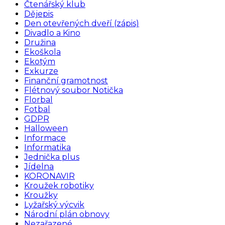
Čtenářský klub
Dějepis
Den otevřených dveří (zápis)
Divadlo a Kino
Družina
Ekoškola
Ekotým
Exkurze
Finanční gramotnost
Flétnový soubor Notička
Florbal
Fotbal
GDPR
Halloween
Informace
Informatika
Jednička plus
Jídelna
KORONAVIR
Kroužek robotiky
Kroužky
Lyžařský výcvik
Národní plán obnovy
Nezařazené