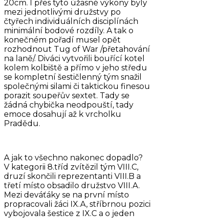
20cm. I přes tyto úžasné výkony byly
mezi jednotlivými družstvy po
čtyřech individuálních disciplínách
minimální bodové rozdíly. A tak o
konečném pořadí musel opět
rozhodnout Tug of War /přetahování
na laně/. Diváci vytvořili bouřící kotel
kolem kolbiště a přímo v jeho středu
se kompletní šestičlenný tým snažil
společnými silami či taktickou finesou
porazit soupeřův sextet. Tady se
žádná chybička neodpouští, tady
emoce dosahují až k vrcholku
Pradědu.
A jak to všechno nakonec dopadlo?
V kategorii 8.tříd zvítězil tým VIII.C,
druzí skončili reprezentanti VIII.B a
třetí místo obsadilo družstvo VIII.A.
Mezi deváťáky se na první místo
propracovali žáci IX.A, stříbrnou pozici
vybojovala šestice z IX.C a o jeden