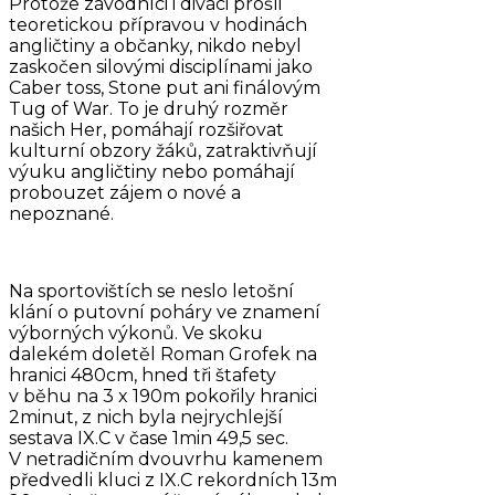
Protože závodníci i diváci prošli
teoretickou přípravou v hodinách
angličtiny a občanky, nikdo nebyl
zaskočen silovými disciplínami jako
Caber toss, Stone put ani finálovým
Tug of War. To je druhý rozměr
našich Her, pomáhají rozšiřovat
kulturní obzory žáků, zatraktivňují
výuku angličtiny nebo pomáhají
probouzet zájem o nové a
nepoznané.
Na sportovištích se neslo letošní
klání o putovní poháry ve znamení
výborných výkonů. Ve skoku
dalekém doletěl Roman Grofek na
hranici 480cm, hned tři štafety
v běhu na 3 x 190m pokořily hranici
2minut, z nich byla nejrychlejší
sestava IX.C v čase 1min 49,5 sec.
V netradičním dvouvrhu kamenem
předvedli kluci z IX.C rekordních 13m