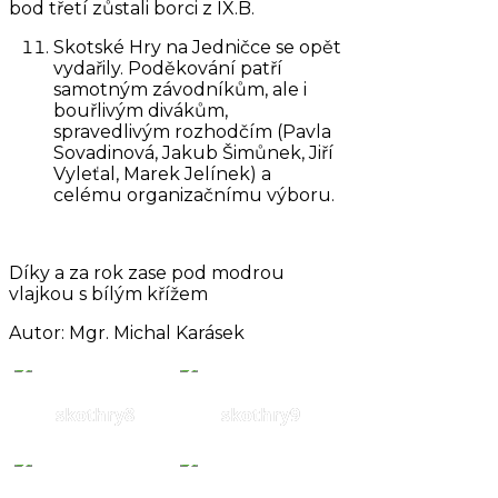
bod třetí zůstali borci z IX.B.
Skotské Hry na Jedničce se opět
vydařily. Poděkování patří
samotným závodníkům, ale i
bouřlivým divákům,
spravedlivým rozhodčím (Pavla
Sovadinová, Jakub Šimůnek, Jiří
Vyleťal, Marek Jelínek) a
celému organizačnímu výboru.
Díky a za rok zase pod modrou
vlajkou s bílým křížem
Autor: Mgr. Michal Karásek
skothry8
skothry9