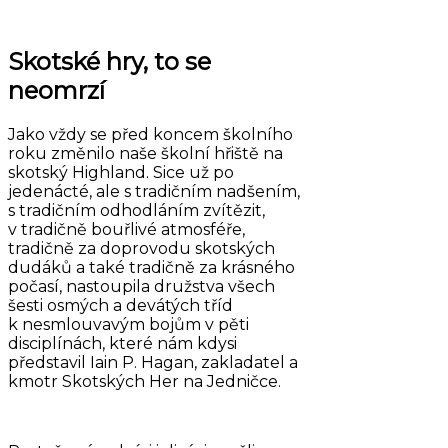
Skotské hry, to se
neomrzí
Jako vždy se před koncem školního
roku změnilo naše školní hřiště na
skotský Highland. Sice už po
jedenácté, ale s tradičním nadšením,
s tradičním odhodláním zvítězit,
v tradičně bouřlivé atmosféře,
tradičně za doprovodu skotských
dudáků a také tradičně za krásného
počasí, nastoupila družstva všech
šesti osmých a devátých tříd
k nesmlouvavým bojům v pěti
disciplínách, které nám kdysi
představil Iain P. Hagan, zakladatel a
kmotr Skotských Her na Jedničce.