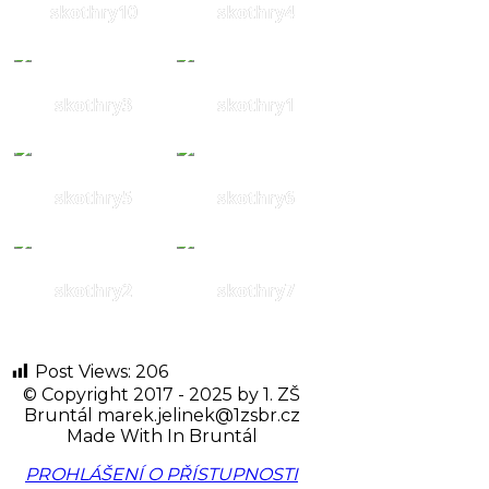
skothry10
skothry4
skothry3
skothry1
skothry5
skothry6
skothry2
skothry7
Post Views:
206
© Copyright 2017 - 2025 by
1. ZŠ
Bruntál
marek.jelinek@1zsbr.cz
Made With
In Bruntál
PROHLÁŠENÍ O PŘÍSTUPNOSTI