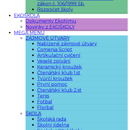
zákon č. 106/1999 Sb.
Rozpočet školy
EKOŠKOLA
Dokumenty Ekotýmu
Novinky z EKOŠKOLY
MEGA MENU
ZÁJMOVÉ ÚTVARY
Nabízené zájmové útvary
Comenia Script
Artikulační cvičení
Veselé zpívání
Keramický kroužek
Čtenářský klub 1.st
Tvůrčí kroužek
První pomoc
Čtenářský klub 2.st
Tenis
Fotbal
Florbal
ŠKOLA
Školská rada
Školní jídelna