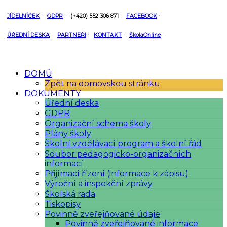
JÍDELNÍČEK
·
GDPR
·
(+420) 552 306 871
·
FACEBOOK
·
ÚŘEDNÍ DESKA
·
PARTNEŘI
·
KONTAKT
·
ŠkolaOnline
·
DOMŮ
Zpět na domovskou stránku
DOKUMENTY
Úřední deska
GDPR
Organizační schema školy
Plány školy
Školní vzdělávací program a školní řád
Soubor pedagogicko-organizačních
informací
Přijímací řízení (informace k zápisu)
Výroční a inspekční zprávy
Školská rada
Tiskopisy
Povinně zveřejňované údaje
Povinně zveřejňované informace