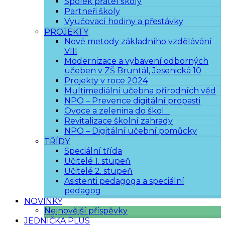
Spolek přátel školy
Partneři školy
Vyučovací hodiny a přestávky
PROJEKTY
Nové metody základního vzdělávání
VIII
Modernizace a vybavení odborných
učeben v ZŠ Bruntál, Jesenická 10
Projekty v roce 2024
Multimediální učebna přírodních věd
NPO – Prevence digitální propasti
Ovoce a zelenina do škol…
Revitalizace školní zahrady
NPO – Digitální učební pomůcky
TŘÍDY
Speciální třída
Učitelé 1. stupeň
Učitelé 2. stupeň
Asistenti pedagoga a speciální
pedagog
NOVINKY
Nejnovější příspěvky
JEDNIČKA PLUS