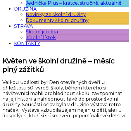
Jednička Plus – krátce, stručně, aktuálně
DRUŽINA
Novinky ze školní družiny
Dokumenty školní družiny
STRAVA
Školní jídelna
Jídelní lístek
KONTAKTY
Květen ve školní družině – měsíc
plný zážitků
Velkou událostí byl Den otevřených dveří u
příležitosti 50. výročí školy, během kterého si
návštěvníci mohli prohlédnout školu, zavzpomínat
na její historii a nahlédnout také do prostor školní
družiny. Součástí oslav byla v družině výstava retro
hraček. Výstava vzbudila zájem nejen u dětí, ale i u
dospělých, kteří si s úsměvem připomínali své dětství.