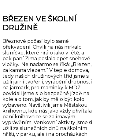
BŘEZEN VE ŠKOLNÍ
DRUŽINĚ
Březnové počasí bylo samé
překvapení. Chvíli na nás mrkalo
sluníčko, které hřálo jako v létě, a
pak paní Zima poslala opět sněhové
vločky. Ne nadarmo se říká: ,,Březen,
za kamna vlezem.“ V teple domova,
tedy našich družinových tříd jsme si
užili jarní tvoření, vyrábění drobností
na jarmark, pro maminky k MDŽ,
povídali jsme si o bezpečné jízdě na
kole a o tom, jak by mělo být kolo
vybaveno. Navštívili jsme Městskou
knihovnu, kde nás jako vždy přivítala
paní knihovnice se zajímavým
vyprávěním. Venkovní aktivity jsme si
užili za slunečních dnů na školním
hřišti, v parku, ale i na procházkách