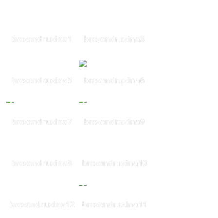
brezendruzina1
brezendruzina3
brezendruzina5
brezendruzina6
brezendruzina7
brezendruzina9
brezendruzina8
brezendruzina10
brezendruzina12
brezendruzina11