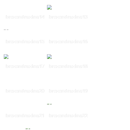
brezendruzina14
brezendruzina13
brezendruzina15
brezendruzina16
brezendruzina17
brezendruzina18
brezendruzina20
brezendruzina19
brezendruzina21
brezendruzina22