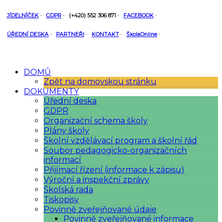
JÍDELNÍČEK
·
GDPR
·
(+420) 552 306 871
·
FACEBOOK
·
ÚŘEDNÍ DESKA
·
PARTNEŘI
·
KONTAKT
·
ŠkolaOnline
·
DOMŮ
Zpět na domovskou stránku
DOKUMENTY
Úřední deska
GDPR
Organizační schema školy
Plány školy
Školní vzdělávací program a školní řád
Soubor pedagogicko-organizačních
informací
Přijímací řízení (informace k zápisu)
Výroční a inspekční zprávy
Školská rada
Tiskopisy
Povinně zveřejňované údaje
Povinně zveřejňované informace