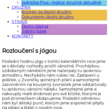
Jednička Plus – krátce, stručně, aktuálně
DRUŽINA
Novinky ze školní družiny
Dokumenty školní družiny
STRAVA
Školní jídelna
Jídelní lístek
KONTAKTY
Rozloučení s jógou
Poslední hodinu jógy v tomto kalendářním roce jsme
se s děvčaty rozhodly prožít vánočně. Procházkou
ozdobeným náměstím jsme načerpaly tu správnou
atmosféru. Nechybělo nám vůbec nic. Zastavení u
jesliček, u Zvoničky splněných přání a samozřejmě
zazvoněním na kouzelný zvoneček jsme odstartovaly
tu správnou vánoční náladu. Samozřejmě jsme si
nakoupily malé drobnosti pro své blízké, kterými je
pod stromečkem obdarujeme. Poslední odměnou
nám byl dětský punč, kterým jsme si společně připily
na zdraví a štěstí v novém roce.