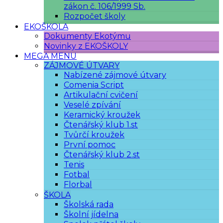
zákon č. 106/1999 Sb.
Rozpočet školy
EKOŠKOLA
Dokumenty Ekotýmu
Novinky z EKOŠKOLY
MEGA MENU
ZÁJMOVÉ ÚTVARY
Nabízené zájmové útvary
Comenia Script
Artikulační cvičení
Veselé zpívání
Keramický kroužek
Čtenářský klub 1.st
Tvůrčí kroužek
První pomoc
Čtenářský klub 2.st
Tenis
Fotbal
Florbal
ŠKOLA
Školská rada
Školní jídelna