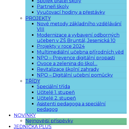
Spolek přátel školy
Partneři školy
Vyučovací hodiny a přestávky
PROJEKTY
Nové metody základního vzdělávání
VIII
Modernizace a vybavení odborných
učeben v ZŠ Bruntál, Jesenická 10
Projekty v roce 2024
Multimediální učebna přírodních věd
NPO – Prevence digitální propasti
Ovoce a zelenina do škol…
Revitalizace školní zahrady
NPO – Digitální učební pomůcky
TŘÍDY
Speciální třída
Učitelé 1. stupeň
Učitelé 2. stupeň
Asistenti pedagoga a speciální
pedagog
NOVINKY
Nejnovější příspěvky
JEDNIČKA PLUS