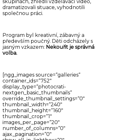
skupinách, zhlédli vzdělávací video,
dramatizovali situace, vyhodnotili
společnou práci.
Program byl kreativní, zábavný a
především poučný. Děti odcházely s
jasným vzkazem:
Nekouřit je správná
volba.
[ngg_images source=“galleries“
container_ids=“752″
display_type=“photocrati-
nextgen_basic_thumbnails“
override_thumbnail_settings=“0″
thumbnail_width=“240″
thumbnail_height=“160″
thumbnail_crop=“1″
images_per_page=“20″
number_of_columns=“0″
ajax_pagination=“0″