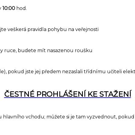
v
10:00
hod.
jte veškerá pravidla pohybu na veřejnosti
ny ruce, budete mít nasazenou roušku
e), pokud jste jej předem nezaslali třídnímu učiteli elek
ČESTNÉ PROHLÁŠENÍ KE STAŽENÍ
í u hlavního vchodu; můžete si je tam vyzvednout, pokud 