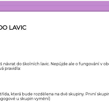
O LAVIC
 váš návrat do školních lavic. Nepůjde ale o fungování v
vá pravidla:
třída, která bude rozdělena na dvě skupiny. První skupi
agogové u skupin vymění)