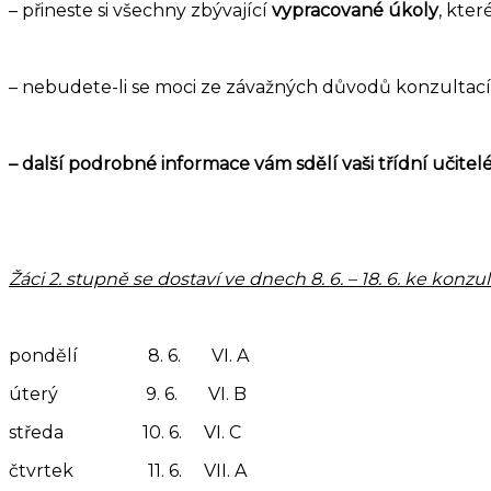
– přineste si všechny zbývající
vypracované úkoly
, kter
– nebudete-li se moci ze závažných důvodů konzultací
– další podrobné informace vám sdělí vaši třídní učitel
Žáci 2. stupně se dostaví ve dnech 8. 6. – 18. 6. ke konz
pondělí 8. 6. V
úterý 9. 6. V
středa 10. 6. V
čtvrtek 11. 6. V