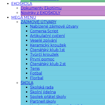
EKOŠKOLA
Dokumenty Ekotýmu
Novinky z EKOŠKOLY
MEGA MENU
ZÁJMOVÉ ÚTVARY
Nabízené zájmové útvary
Comenia Script
Artikulační cvičení
Veselé zpívání
Keramický kroužek
Čtenářský klub 1.st
Tvůrčí kroužek
První pomoc
Čtenářský klub 2.st
Tenis
Fotbal
Florbal
ŠKOLA
Školská rada
Školní jídelna
Spolek přátel školy
Partneři školy