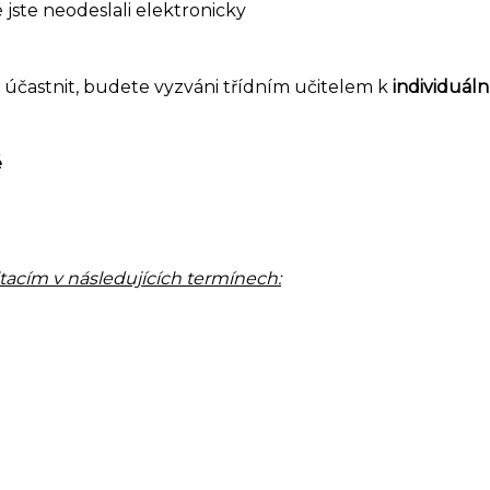
é jste neodeslali elektronicky
 účastnit, budete vyzváni třídním učitelem k
individuáln
é
ultacím v následujících termínech:
I. A
I. B
I. C
II. A