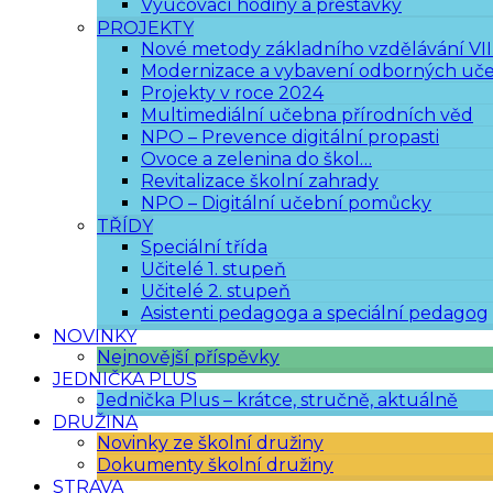
Vyučovací hodiny a přestávky
PROJEKTY
Nové metody základního vzdělávání VII
Modernizace a vybavení odborných učeb
Projekty v roce 2024
Multimediální učebna přírodních věd
NPO – Prevence digitální propasti
Ovoce a zelenina do škol…
Revitalizace školní zahrady
NPO – Digitální učební pomůcky
TŘÍDY
Speciální třída
Učitelé 1. stupeň
Učitelé 2. stupeň
Asistenti pedagoga a speciální pedagog
NOVINKY
Nejnovější příspěvky
JEDNIČKA PLUS
Jednička Plus – krátce, stručně, aktuálně
DRUŽINA
Novinky ze školní družiny
Dokumenty školní družiny
STRAVA