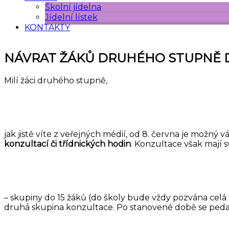
Školní jídelna
Jídelní lístek
KONTAKTY
NÁVRAT ŽÁKŮ DRUHÉHO STUPNĚ D
Milí žáci druhého stupně,
jak jistě víte z veřejných médií, od 8. června je možný
konzultací či třídnických hodin
. Konzultace však mají s
– skupiny do 15 žáků (do školy bude vždy pozvána celá 
druhá skupina konzultace. Po stanovené době se ped