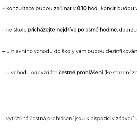
– konzultace budou začínat v
8:10
hod., končit budou 
– ke škole
přicházejte nejdříve po osmé hodině
, dodržu
– u hlavního vchodu do školy vám budou dezinfiková
– u vchodu odevzdáte
čestné prohlášení
(ke stažení zd
– vytištěná čestná prohlášení jsou k dispozici v zádveř