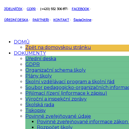
JÍDELNÍČEK
·
GDPR
·
(+420) 552 306 871
·
FACEBOOK
·
ÚŘEDNÍ DESKA
·
PARTNEŘI
·
KONTAKT
·
ŠkolaOnline
·
DOMŮ
Zpět na domovskou stránku
DOKUMENTY
Úřední deska
GDPR
Organizační schema školy
Plány školy
Školní vzdělávací program a školní řád
Soubor pedagogicko-organizačních informa
Přijímací řízení (informace k zápisu)
Výroční a inspekční zprávy
Školská rada
Tiskopisy
Povinně zveřejňované údaje
Povinně zveřejňované informace zákon č
Rozpočet školy