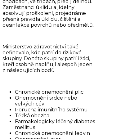
chodbách, ve třídách, před jídelnou.
Zaměstnanci úklidu a jídelny
absolvují proškolení, projednáme
přesná pravidla úklidu, čištění a
desinfekce povrchů nebo předmětů.
Ministerstvo zdravotnictví také
definovalo, kdo patří do rizikové
skupiny. Do této skupiny patří i žáci,
kteří osobně naplňují alespoň jeden
z následujících bodů.
Chronické onemocnění plic
Onemocnění srdce nebo
velkých cév
Porucha imunitního systému
Těžká obezita
Farmakologicky léčený diabetes
mellitus
Chronické onemocnění ledvin