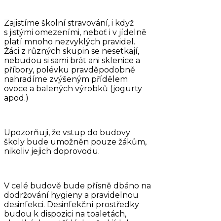
Zajistíme školní stravování, i když
s jistými omezeními, neboť i v jídelně
platí mnoho nezvyklých pravidel.
Žáci z různých skupin se nesetkají,
nebudou si sami brát ani sklenice a
příbory, polévku pravděpodobně
nahradíme zvýšeným přídělem
ovoce a balených výrobků (jogurty
apod.)
Upozorňuji, že vstup do budovy
školy bude umožněn pouze žákům,
nikoliv jejich doprovodu.
V celé budově bude přísně dbáno na
dodržování hygieny a pravidelnou
desinfekci. Desinfekční prostředky
budou k dispozici na toaletách,