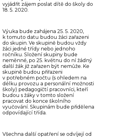
vyjádřit zájem poslat dítě do školy do
18. 5. 2020.
Výuka bude zahájena 25. 5. 2020,
k tomuto datu budou žáci zařazeni
do skupin. Ve skupině budou vždy
žáci jedné třídy nebo jednoho
ročníku. Složení skupiny bude
neměnné, po 25. květnu do ní žádný
další žák již zařazen být nemůže. Ke
skupině budou přiřazeni
v potřebném počtu (s ohledem na
délku provozu a personální možnosti
školy) pedagogičtí pracovníci, kteří
budou s žáky v tomto složení
pracovat do konce školního
vyučování. Skupinám bude přidělena
odpovídající třída.
Všechna další opatření se odvíjejí od