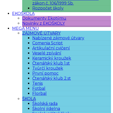
zákon č. 106/1999 Sb.
Rozpočet školy
EKOŠKOLA
Dokumenty Ekotýmu
Novinky z EKOŠKOLY
MEGA MENU
ZÁJMOVÉ ÚTVARY
Nabízené zájmové útvary
Comenia Script
Artikulační cvičení
Veselé zpívání
Keramický kroužek
Čtenářský klub 1.st
Tvůrčí kroužek
První pomoc
Čtenářský klub 2.st
Tenis
Fotbal
Florbal
ŠKOLA
Školská rada
Školní jídelna