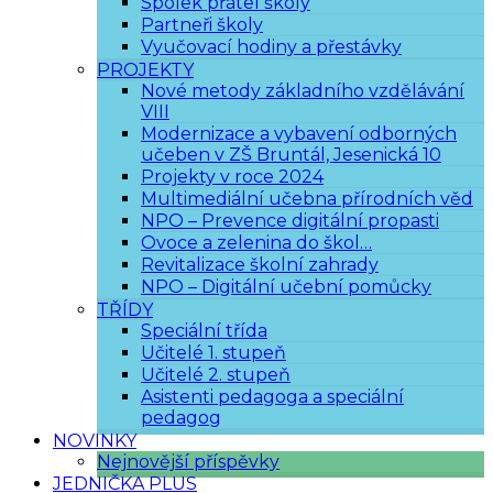
Spolek přátel školy
Partneři školy
Vyučovací hodiny a přestávky
PROJEKTY
Nové metody základního vzdělávání
VIII
Modernizace a vybavení odborných
učeben v ZŠ Bruntál, Jesenická 10
Projekty v roce 2024
Multimediální učebna přírodních věd
NPO – Prevence digitální propasti
Ovoce a zelenina do škol…
Revitalizace školní zahrady
NPO – Digitální učební pomůcky
TŘÍDY
Speciální třída
Učitelé 1. stupeň
Učitelé 2. stupeň
Asistenti pedagoga a speciální
pedagog
NOVINKY
Nejnovější příspěvky
JEDNIČKA PLUS