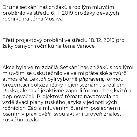
Druhé setkání našich žáků s rodilým mluvčím
proběhlo ve středu 6. 11. 2019 pro žáky devátých
ročníků na téma Moskva.
Třetí projektový proběhl ve středu 18. 12. 2019 pro
žáky osmých ročníků na téma Vánoce.
Akce byla velmi zdařilá. Setkání našich žáků s rodilými
mluvčími se uskutečnilo ve velmi přátelské a tvůrčí
atmosféře. Lektoři byli výborně připraveni, formou
prezentací dokázali žáky nejen seznámit s reáliemi
Ruska, ale také je aktivně zapojili formou her, kvízů a
doplňovaček. Projektová témata navazovala na
vzdělávací plány ruského jazyka v jednotlivých
ročnících. Žáci si mluvením, čtením, poslechem i
psaním v praxi ověřili svou aktivní úroveň znalostí
ruského jazyka.