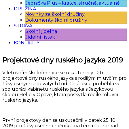
Jednička Plus – krátce, stručně, aktuálně
DRUŽINA
Novinky ze školní družiny
Dokumenty školní družiny
STRAVA
Školní jídelna
Jídelní lístek
KONTAKTY
Projektové dny ruského jazyka 2019
V letošním školním roce se uskutečnily již tři
projektové dny ruského jazyka s rodilým mluvčím pro
žáky osmých a devátých tříd. Celá akce proběhla ve
spolupráci kabinetu ruského jazyka s Jazykovou
školou Hello v Opavě, která poskytla rodilé mluvčí
ruského jazyka.
První projektový den se uskutečnil v pátek 25. 10.
2019 pro žáky osmého ročníku na téma Petrohrad.