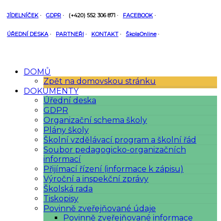
JÍDELNÍČEK
·
GDPR
·
(+420) 552 306 871
·
FACEBOOK
·
ÚŘEDNÍ DESKA
·
PARTNEŘI
·
KONTAKT
·
ŠkolaOnline
·
DOMŮ
Zpět na domovskou stránku
DOKUMENTY
Úřední deska
GDPR
Organizační schema školy
Plány školy
Školní vzdělávací program a školní řád
Soubor pedagogicko-organizačních
informací
Přijímací řízení (informace k zápisu)
Výroční a inspekční zprávy
Školská rada
Tiskopisy
Povinně zveřejňované údaje
Povinně zveřejňované informace