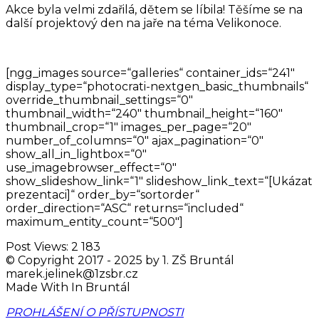
Akce byla velmi zdařilá, dětem se líbila! Těšíme se na
další projektový den na jaře na téma Velikonoce.
[ngg_images source=“galleries“ container_ids=“241″
display_type=“photocrati-nextgen_basic_thumbnails“
override_thumbnail_settings=“0″
thumbnail_width=“240″ thumbnail_height=“160″
thumbnail_crop=“1″ images_per_page=“20″
number_of_columns=“0″ ajax_pagination=“0″
show_all_in_lightbox=“0″
use_imagebrowser_effect=“0″
show_slideshow_link=“1″ slideshow_link_text=“[Ukázat
prezentaci]“ order_by=“sortorder“
order_direction=“ASC“ returns=“included“
maximum_entity_count=“500″]
Post Views:
2 183
© Copyright 2017 - 2025 by
1. ZŠ Bruntál
marek.jelinek@1zsbr.cz
Made With
In Bruntál
PROHLÁŠENÍ O PŘÍSTUPNOSTI